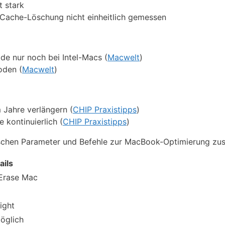
t stark
 Cache-Löschung nicht einheitlich gemessen
ode nur noch bei Intel-Macs (
Macwelt
)
oden (
Macwelt
)
Jahre verlängern (
CHIP Praxistipps
)
kontinuierlich (
CHIP Praxistipps
)
hnischen Parameter und Befehle zur MacBook-Optimierung z
ails
 Erase Mac
ight
öglich