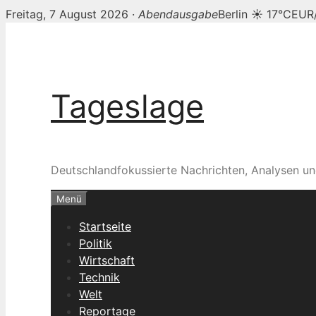
Freitag, 7 August 2026 ·
Abendausgabe
Berlin ☀ 17°C
EUR/
Zum
Inhalt
springen
Tageslage
Deutschlandfokussierte Nachrichten, Analysen un
Menü
Startseite
Politik
Wirtschaft
Technik
Welt
Reportage