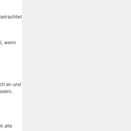
 betrachtet
ll, wenn
ich an und
ssern.
t alle