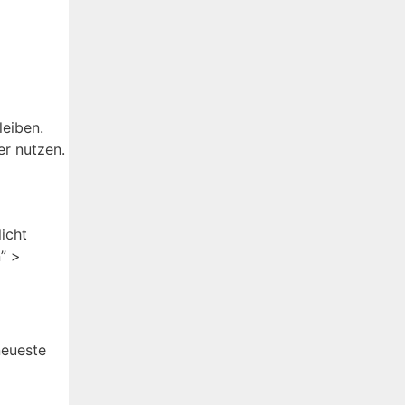
leiben.
er nutzen.
icht
” >
neueste