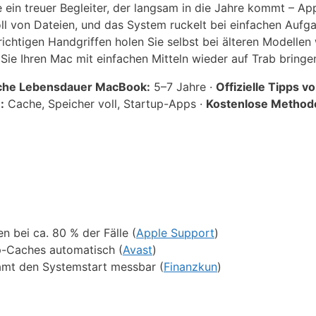
ein treuer Begleiter, der langsam in die Jahre kommt – Ap
ll von Dateien, und das System ruckelt bei einfachen Aufga
richtigen Handgriffen holen Sie selbst bei älteren Modellen
Sie Ihren Mac mit einfachen Mitteln wieder auf Trab bringe
che Lebensdauer MacBook:
5–7 Jahre ·
Offizielle Tipps v
:
Cache, Speicher voll, Startup-Apps ·
Kostenlose Method
 bei ca. 80 % der Fälle (
Apple Support
)
p-Caches automatisch (
Avast
)
samt den Systemstart messbar (
Finanzkun
)