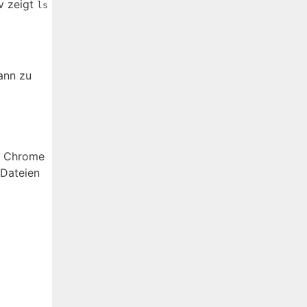
iv zeigt
ls
ann zu
In Chrome
 Dateien