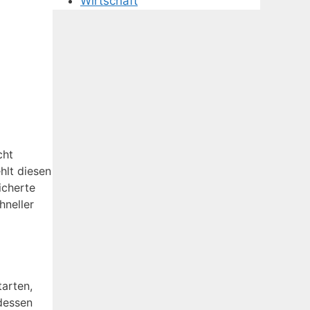
Wirtschaft
cht
hlt diesen
icherte
hneller
arten,
dessen