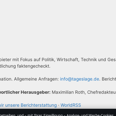
eter mit Fokus auf Politik, Wirtschaft, Technik und Gese
tlichung faktengecheckt.
rmation. Allgemeine Anfragen:
info@tageslage.de
. Beric
ortlicher Herausgeber:
Maximilian Roth, Chefredakteu
ir unsere Berichterstattung
·
WorldRSS
treiben, und – mit Ihrer Einwilligung – Analyse- und Werbe-Cookies,