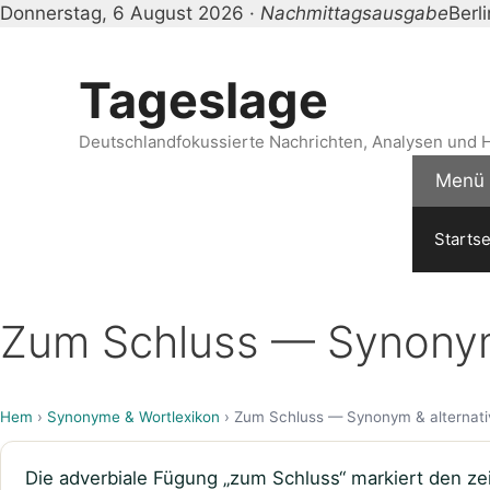
Donnerstag, 6 August 2026 ·
Nachmittagsausgabe
Berl
Zum
Inhalt
Tageslage
springen
Deutschlandfokussierte Nachrichten, Analysen und H
Menü
Startse
Zum Schluss — Synonym 
Hem
›
Synonyme & Wortlexikon
› Zum Schluss — Synonym & alternati
Die adverbiale Fügung „zum Schluss“ markiert den z