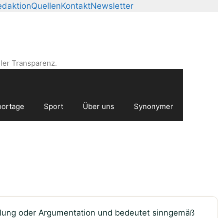
edaktion
Quellen
Kontakt
Newsletter
ler Transparenz.
ortage
Sport
Über uns
Synonymer
ählung oder Argumentation und bedeutet sinngemäß