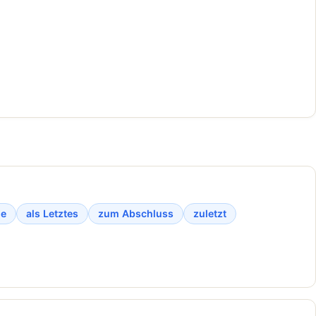
de
als Letztes
zum Abschluss
zuletzt