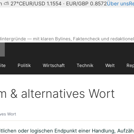
in ⛅ 27°C
EUR/USD 1.1554 · EUR/GBP 0.8572
Über uns
R
intergründe — mit klaren Bylines, Faktencheck und redaktionel
ite
Politik
Wirtschaft
Technik
Welt
Rep
& alternatives Wort
ves Wort
eitlichen oder logischen Endpunkt einer Handlung, Aufz