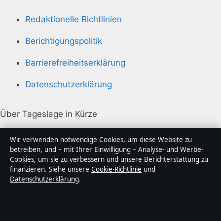
Redaktionelle Richtlinien
Berichtigungspolitik
Barrierefreiheitserklärung
Datenschutzerklärung
Über Tageslage in Kürze
Tageslage ist ein unabhängiger digitaler
Wir verwenden notwendige Cookies, um diese Website zu
Nachrichtenanbieter mit Fokus auf Politik, Wirtschaft,
betreiben, und – mit Ihrer Einwilligung – Analyse- und Werbe-
Cookies, um sie zu verbessern und unsere Berichterstattung zu
Technik und Gesellschaft in Deutschland. Jeder Artikel
finanzieren. Siehe unsere
Cookie-Richtlinie
und
trägt eine Byline, wird von einem Redakteur geprüft
Datenschutzerklärung
.
und vor der Veröffentlichung faktengecheckt.
Die Inhalte dienen ausschließlich der allgemeinen