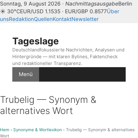
Sonntag, 9 August 2026 ·
Nachmittagsausgabe
Berlin
☀ 30°C
EUR/USD 1.1535 · EUR/GBP 0.8577
Über
uns
Redaktion
Quellen
Kontakt
Newsletter
Zum
Inhalt
Tageslage
springen
Deutschlandfokussierte Nachrichten, Analysen und
Hintergründe — mit klaren Bylines, Faktencheck
und redaktioneller Transparenz.
Menü
Trubelig — Synonym &
alternatives Wort
Hem
›
Synonyme & Wortlexikon
› Trubelig — Synonym & alternatives
Wort