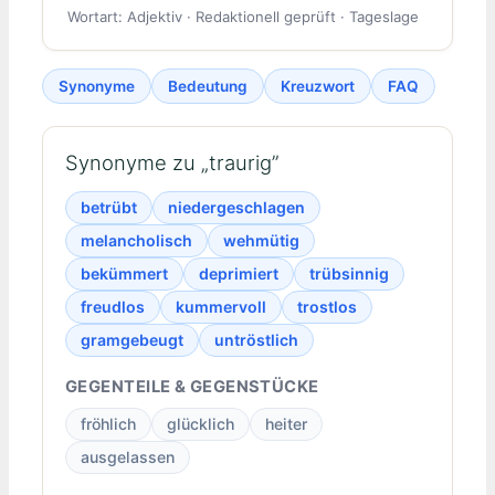
Wortart: Adjektiv · Redaktionell geprüft · Tageslage
Synonyme
Bedeutung
Kreuzwort
FAQ
Synonyme zu „traurig”
betrübt
niedergeschlagen
melancholisch
wehmütig
bekümmert
deprimiert
trübsinnig
freudlos
kummervoll
trostlos
gramgebeugt
untröstlich
GEGENTEILE & GEGENSTÜCKE
fröhlich
glücklich
heiter
ausgelassen