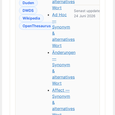
alternatives
Duden
Wort
DWDS
Senast uppdaterad:
Ad Hoc
24 Juni 2026
Wikipedia
—
OpenThesaurus
Synonym
&
alternatives
Wort
Änderungen
—
Synonym
&
alternatives
Wort
Affect —
Synonym
&
alternatives
Wort