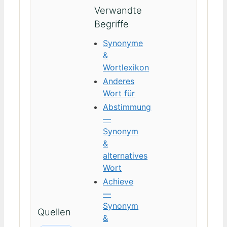
Verwandte
Begriffe
Synonyme
&
Wortlexikon
Anderes
Wort für
Abstimmung
—
Synonym
&
alternatives
Wort
Achieve
—
Synonym
Quellen
&