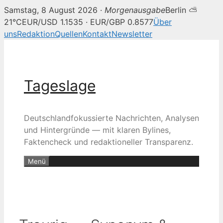
Samstag, 8 August 2026 ·
Morgenausgabe
Berlin ⛅
21°C
EUR/USD 1.1535 · EUR/GBP 0.8577
Über
uns
Redaktion
Quellen
Kontakt
Newsletter
Zum
Inhalt
springen
Tageslage
Deutschlandfokussierte Nachrichten, Analysen
und Hintergründe — mit klaren Bylines,
Faktencheck und redaktioneller Transparenz.
Menü