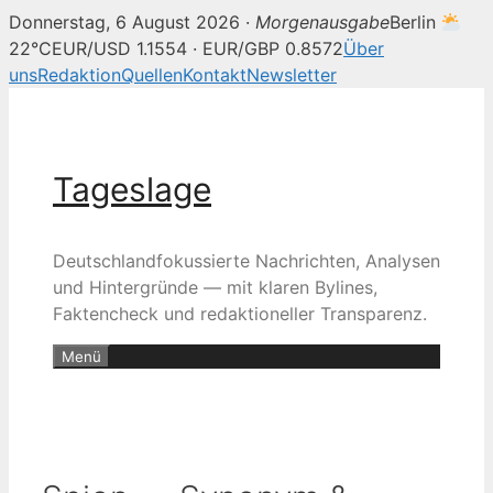
Donnerstag, 6 August 2026 ·
Morgenausgabe
Berlin
22°C
EUR/USD 1.1554 · EUR/GBP 0.8572
Über
uns
Redaktion
Quellen
Kontakt
Newsletter
Zum
Inhalt
springen
Tageslage
Deutschlandfokussierte Nachrichten, Analysen
und Hintergründe — mit klaren Bylines,
Faktencheck und redaktioneller Transparenz.
Menü