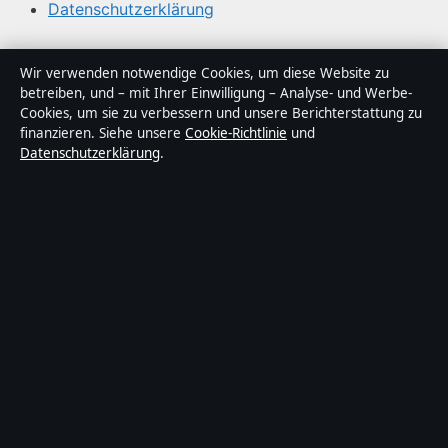
Datenschutzerklärung
Über Tageslage in Kürze
Wir verwenden notwendige Cookies, um diese Website zu
betreiben, und – mit Ihrer Einwilligung – Analyse- und Werbe-
Tageslage ist ein unabhängiger digitaler
Cookies, um sie zu verbessern und unsere Berichterstattung zu
Nachrichtenanbieter mit Fokus auf Politik, Wirtschaft,
finanzieren. Siehe unsere
Cookie-Richtlinie
und
Datenschutzerklärung
.
Technik und Gesellschaft in Deutschland. Jeder Artikel
trägt eine Byline, wird von einem Redakteur geprüft und
vor der Veröffentlichung faktengecheckt.
Die Inhalte dienen ausschließlich der allgemeinen
Information. Allgemeine Anfragen:
info@tageslage.de
.
Berichtigungen:
corrections@tageslage.de
.
Herausgeber:
Tageslage Media Ltd., Valletta ·
Verantwortlicher Herausgeber:
Maximilian Roth,
Chefredakteur · Malta Business Registry C 92009