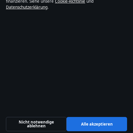
finanzieren. Siehe unsere
Cookie-Richtlinie
und
trägt eine Byline, wird von einem Redakteur geprüft
Datenschutzerklärung
.
und vor der Veröffentlichung faktengecheckt.
Die Inhalte dienen ausschließlich der allgemeinen
Information. Allgemeine Anfragen:
info@tageslage.de
.
Berichtigungen:
corrections@tageslage.de
.
Herausgeber:
Tageslage Media Ltd., Valletta ·
Verantwortlicher Herausgeber:
Maximilian Roth,
Chefredakteur · Malta Business Registry C 92009
© 2026 Tageslage · Tageslage Media Ltd. ·
So prüfen wir unsere Berichterstattung
·
WorldRSS
Nicht notwendige
Alle akzeptieren
ablehnen
↑