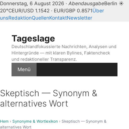
Donnerstag, 6 August 2026 ·
Abendausgabe
Berlin ☀
20°C
EUR/USD 1.1542 · EUR/GBP 0.8571
Über
uns
Redaktion
Quellen
Kontakt
Newsletter
Zum
Inhalt
Tageslage
springen
Deutschlandfokussierte Nachrichten, Analysen und
Hintergründe — mit klaren Bylines, Faktencheck
und redaktioneller Transparenz.
Menü
Skeptisch — Synonym &
alternatives Wort
Hem
›
Synonyme & Wortlexikon
› Skeptisch — Synonym &
alternatives Wort