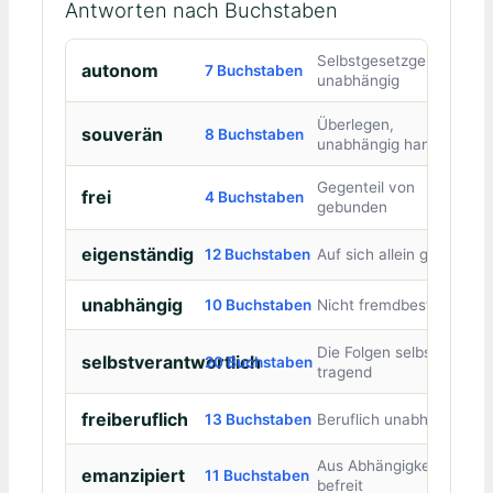
Antworten nach Buchstaben
Selbstgesetzgebung,
autonom
7 Buchstaben
unabhängig
Überlegen,
souverän
8 Buchstaben
unabhängig handelnd
Gegenteil von
frei
4 Buchstaben
gebunden
eigenständig
12 Buchstaben
Auf sich allein gestellt
unabhängig
10 Buchstaben
Nicht fremdbestimmt
Die Folgen selbst
selbstverantwortlich
20 Buchstaben
tragend
freiberuflich
13 Buchstaben
Beruflich unabhängig
Aus Abhängigkeit
emanzipiert
11 Buchstaben
befreit