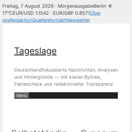
Freitag, 7 August 2026 ·
Morgenausgabe
Berlin ☀
17°C
EUR/USD 1.1542 · EUR/GBP 0.8571
Über
uns
Redaktion
Quellen
Kontakt
Newsletter
Zum
Inhalt
springen
Tageslage
Deutschlandfokussierte Nachrichten, Analysen
und Hintergründe — mit klaren Bylines,
Faktencheck und redaktioneller Transparenz.
Menü