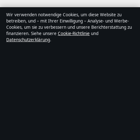
Über Tageslage in Kürze
Wir verwenden notwendige Cookies, um diese Website zu
betreiben, und – mit Ihrer Einwilligung – Analyse- und Werbe-
Tageslage ist ein unabhängiger digitaler
Cookies, um sie zu verbessern und unsere Berichterstattung zu
Nachrichtenanbieter mit Fokus auf Politik, Wirtschaft,
finanzieren. Siehe unsere
Cookie-Richtlinie
und
Datenschutzerklärung
.
Technik und Gesellschaft in Deutschland. Jeder Artikel
trägt eine Byline, wird von einem Redakteur geprüft und
vor der Veröffentlichung faktengecheckt.
Die Inhalte dienen ausschließlich der allgemeinen
Information. Allgemeine Anfragen:
info@tageslage.de
.
Berichtigungen:
corrections@tageslage.de
.
Herausgeber:
Tageslage Media Ltd., Valletta ·
Verantwortlicher Herausgeber:
Maximilian Roth,
Chefredakteur · Malta Business Registry C 92009
© 2026 Tageslage · Tageslage Media Ltd. ·