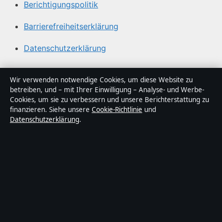
Berichtigungspolitik
Barrierefreiheitserklärung
Datenschutzerklärung
Über Tageslage in Kürze
Wir verwenden notwendige Cookies, um diese Website zu
betreiben, und – mit Ihrer Einwilligung – Analyse- und Werbe-
Tageslage ist ein unabhängiger digitaler
Cookies, um sie zu verbessern und unsere Berichterstattung zu
Nachrichtenanbieter mit Fokus auf Politik, Wirtschaft,
finanzieren. Siehe unsere
Cookie-Richtlinie
und
Datenschutzerklärung
.
Technik und Gesellschaft in Deutschland. Jeder Artikel
trägt eine Byline, wird von einem Redakteur geprüft und
vor der Veröffentlichung faktengecheckt.
Die Inhalte dienen ausschließlich der allgemeinen
Information. Allgemeine Anfragen:
info@tageslage.de
.
Berichtigungen:
corrections@tageslage.de
.