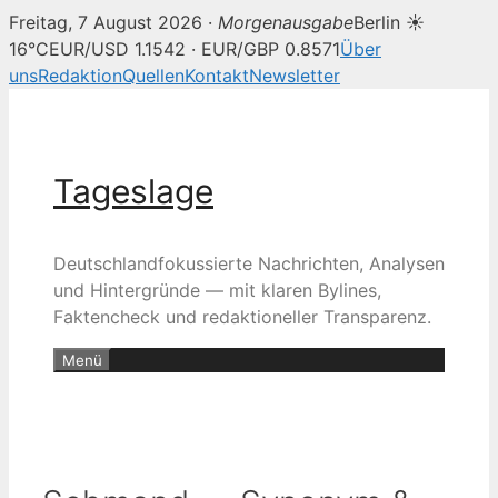
Freitag, 7 August 2026 ·
Morgenausgabe
Berlin ☀
16°C
EUR/USD 1.1542 · EUR/GBP 0.8571
Über
uns
Redaktion
Quellen
Kontakt
Newsletter
Zum
Inhalt
springen
Tageslage
Deutschlandfokussierte Nachrichten, Analysen
und Hintergründe — mit klaren Bylines,
Faktencheck und redaktioneller Transparenz.
Menü