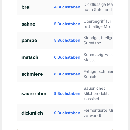
Dickflüssige Masse,
brei
4 Buchstaben
auch Schmand
Oberbegriff für
sahne
5 Buchstaben
fetthaltige Milch
Klebrige, breiige
pampe
5 Buchstaben
Substanz
Schmutzig-weiche
matsch
6 Buchstaben
Masse
Fettige, schmierige
schmiere
8 Buchstaben
Schicht
Säuerliches
sauerrahm
9 Buchstaben
Milchprodukt,
klassisch
Fermentierte Milch,
dickmilch
9 Buchstaben
verwandt