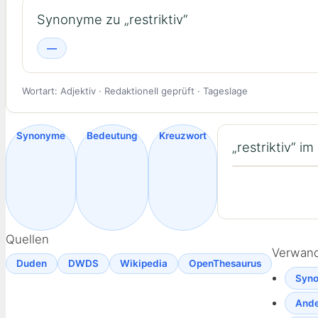
Synonyme zu „restriktiv“
—
Wortart: Adjektiv · Redaktionell geprüft · Tageslage
Synonyme
Bedeutung
Kreuzwort
„restriktiv“ i
Quellen
Verwand
Duden
DWDS
Wikipedia
OpenThesaurus
Syno
Ande