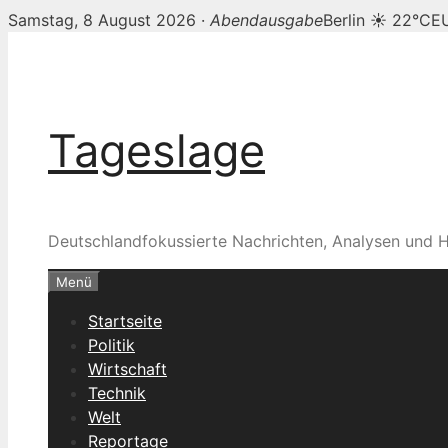
Samstag, 8 August 2026 ·
Abendausgabe
Berlin ☀ 22°C
E
Zum
Inhalt
springen
Tageslage
Deutschlandfokussierte Nachrichten, Analysen und H
Menü
Startseite
Politik
Wirtschaft
Technik
Welt
Reportage