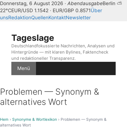
Donnerstag, 6 August 2026 ·
Abendausgabe
Berlin ⛅
22°C
EUR/USD 1.1542 · EUR/GBP 0.8571
Über
uns
Redaktion
Quellen
Kontakt
Newsletter
Zum
Inhalt
Tageslage
springen
Deutschlandfokussierte Nachrichten, Analysen und
Hintergründe — mit klaren Bylines, Faktencheck
und redaktioneller Transparenz.
Menü
Problemen — Synonym &
alternatives Wort
Hem
›
Synonyme & Wortlexikon
› Problemen — Synonym &
alternatives Wort