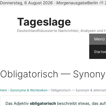
Donnerstag, 6 August 2026 ·
Morgenausgabe
Berlin ⛅ 
Zum
Inhalt
Tageslage
springen
Deutschlandfokussierte Nachrichten, Analysen und H
Menü
Startse
Obligatorisch — Synony
Hem
›
Synonyme & Wortlexikon
› Obligatorisch — Synonym & alternat
Das Adjektiv
obligatorisch
beschreibt etwas, das aufg