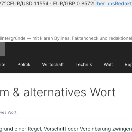
27°C
EUR/USD 1.1554 · EUR/GBP 0.8572
Über uns
Redakt
intergründe — mit klaren Bylines, Faktencheck und redaktionel
ite
Politik
Wirtschaft
Technik
Welt
Rep
m & alternatives Wort
ives Wort
rund einer Regel, Vorschrift oder Vereinbarung zwingend