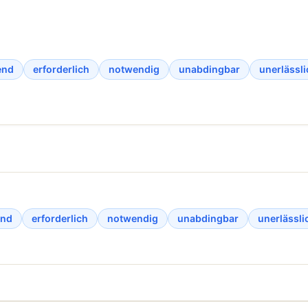
end
erforderlich
notwendig
unabdingbar
unerlässli
end
erforderlich
notwendig
unabdingbar
unerlässli