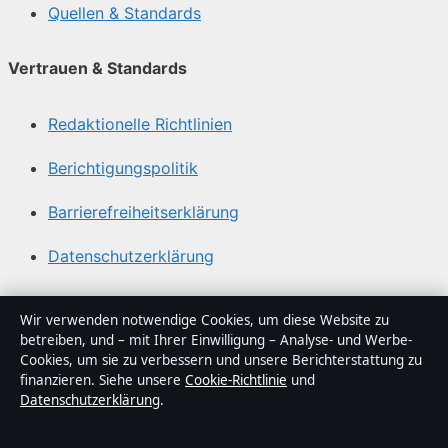
Quellen & Standards
Vertrauen & Standards
Redaktionelle Richtlinien
Berichtigungspolitik
Barrierefreiheitserklärung
Datenschutzerklärung
Über Tageslage in Kürze
Wir verwenden notwendige Cookies, um diese Website zu
betreiben, und – mit Ihrer Einwilligung – Analyse- und Werbe-
Tageslage ist ein unabhängiger digitaler
Cookies, um sie zu verbessern und unsere Berichterstattung zu
Nachrichtenanbieter mit Fokus auf Politik, Wirtschaft,
finanzieren. Siehe unsere
Cookie-Richtlinie
und
Datenschutzerklärung
.
Technik und Gesellschaft in Deutschland. Jeder Artikel
trägt eine Byline, wird von einem Redakteur geprüft und