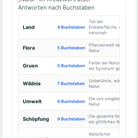
Antworten nach Buchstaben
Teil der
Land
4 Buchstaben
Erdoberfläche, oft
naturnah
Pflanzenwelt der
Flora
5 Buchstaben
Natur
Farbe der Natur, oft
Gruen
5 Buchstaben
als Synonym genutzt
Unberührte, wilde
Wildnis
7 Buchstaben
Natur
Die uns umgebende
Umwelt
6 Buchstaben
Natur
Die gesamte Natur
Schöpfung
9 Buchstaben
als göttliches Werk
Natürlicher