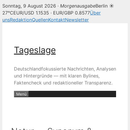
Sonntag, 9 August 2026 ·
Morgenausgabe
Berlin ☀
27°C
EUR/USD 1.1535 · EUR/GBP 0.8577
Über
uns
Redaktion
Quellen
Kontakt
Newsletter
Zum
Inhalt
springen
Tageslage
Deutschlandfokussierte Nachrichten, Analysen
und Hintergründe — mit klaren Bylines,
Faktencheck und redaktioneller Transparenz.
Menü