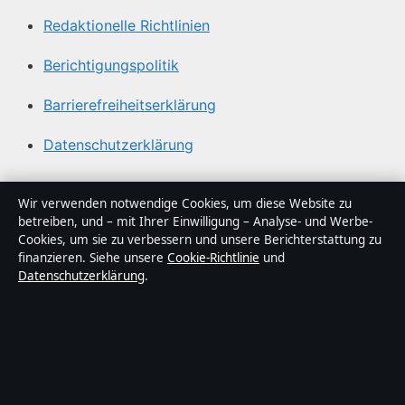
Redaktionelle Richtlinien
Berichtigungspolitik
Barrierefreiheitserklärung
Datenschutzerklärung
Über Tageslage in Kürze
Wir verwenden notwendige Cookies, um diese Website zu
betreiben, und – mit Ihrer Einwilligung – Analyse- und Werbe-
Tageslage ist ein unabhängiger digitaler
Cookies, um sie zu verbessern und unsere Berichterstattung zu
Nachrichtenanbieter mit Fokus auf Politik, Wirtschaft,
finanzieren. Siehe unsere
Cookie-Richtlinie
und
Datenschutzerklärung
.
Technik und Gesellschaft in Deutschland. Jeder Artikel
trägt eine Byline, wird von einem Redakteur geprüft und
vor der Veröffentlichung faktengecheckt.
Die Inhalte dienen ausschließlich der allgemeinen
Information. Allgemeine Anfragen:
info@tageslage.de
.