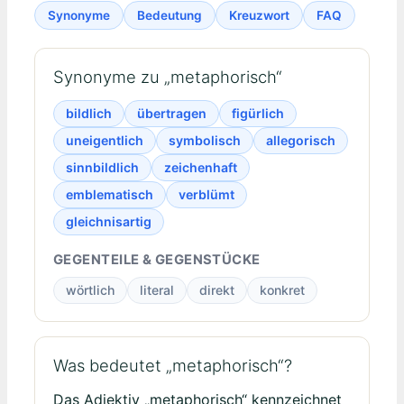
Synonyme
Bedeutung
Kreuzwort
FAQ
Synonyme zu „metaphorisch“
bildlich
übertragen
figürlich
uneigentlich
symbolisch
allegorisch
sinnbildlich
zeichenhaft
emblematisch
verblümt
gleichnisartig
GEGENTEILE & GEGENSTÜCKE
wörtlich
literal
direkt
konkret
Was bedeutet „metaphorisch“?
Das Adjektiv „metaphorisch“ kennzeichnet