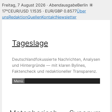
Freitag, 7 August 2026 ·
Abendausgabe
Berlin ☀
17°C
EUR/USD 1.1535 · EUR/GBP 0.8577
Über
uns
Redaktion
Quellen
Kontakt
Newsletter
Zum
Inhalt
springen
Tageslage
Deutschlandfokussierte Nachrichten, Analysen
und Hintergründe — mit klaren Bylines,
Faktencheck und redaktioneller Transparenz.
Menü