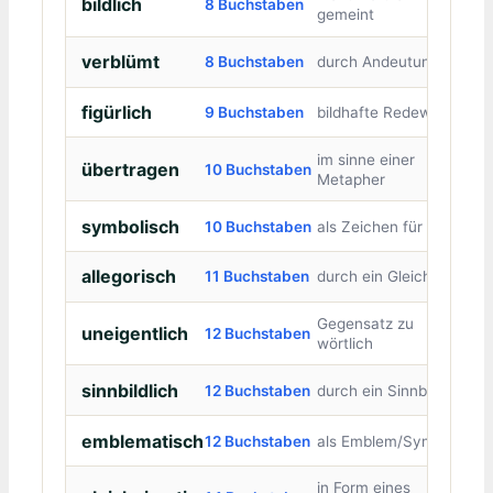
bildlich
8 Buchstaben
gemeint
verblümt
8 Buchstaben
durch Andeutungen
figürlich
9 Buchstaben
bildhafte Redeweise
im sinne einer
übertragen
10 Buchstaben
Metapher
symbolisch
10 Buchstaben
als Zeichen für etwas
allegorisch
11 Buchstaben
durch ein Gleichnis
Gegensatz zu
uneigentlich
12 Buchstaben
wörtlich
sinnbildlich
12 Buchstaben
durch ein Sinnbild
emblematisch
12 Buchstaben
als Emblem/Symbol
in Form eines