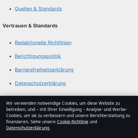
Quellen & Standards
Vertrauen & Standards
Redaktionelle Richtlinien
Berichtigungspolitik
Barrierefreiheitserklärung
Datenschutzerklärung
Über Tageslage in Kürze
Wir verwenden notwendige Cookies, um diese Website zu
betreiben, und – mit Ihrer Einwilligung – Analyse- und Werbe-
Tageslage ist ein unabhängiger digitaler
Cookies, um sie zu verbessern und unsere Berichterstattung zu
Nachrichtenanbieter mit Fokus auf Politik, Wirtschaft,
finanzieren. Siehe unsere
Cookie-Richtlinie
und
Datenschutzerklärung
.
Technik und Gesellschaft in Deutschland. Jeder Artikel
trägt eine Byline, wird von einem Redakteur geprüft und