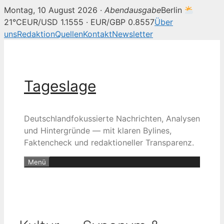
Montag, 10 August 2026 ·
Abendausgabe
Berlin
21°C
EUR/USD 1.1555 · EUR/GBP 0.8557
Über
uns
Redaktion
Quellen
Kontakt
Newsletter
Zum
Inhalt
springen
Tageslage
Deutschlandfokussierte Nachrichten, Analysen
und Hintergründe — mit klaren Bylines,
Faktencheck und redaktioneller Transparenz.
Menü