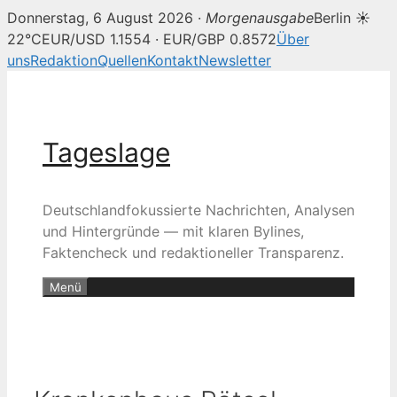
Donnerstag, 6 August 2026 ·
Morgenausgabe
Berlin ☀
22°C
EUR/USD 1.1554 · EUR/GBP 0.8572
Über
uns
Redaktion
Quellen
Kontakt
Newsletter
Zum
Inhalt
springen
Tageslage
Deutschlandfokussierte Nachrichten, Analysen
und Hintergründe — mit klaren Bylines,
Faktencheck und redaktioneller Transparenz.
Menü