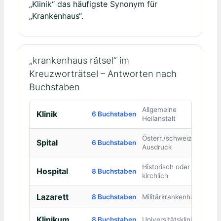
„Klinik“ das häufigste Synonym für
„Krankenhaus“.
„krankenhaus rätsel“ im
Kreuzworträtsel – Antworten nach
Buchstaben
Allgemeine
Klinik
6 Buchstaben
Heilanstalt
Österr./schweiz.
Spital
6 Buchstaben
Ausdruck
Historisch oder
Hospital
8 Buchstaben
kirchlich
Lazarett
8 Buchstaben
Militärkrankenhaus
Klinikum
8 Buchstaben
Universitätsklinik