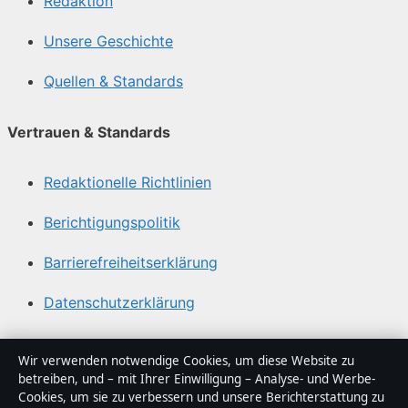
Redaktion
Unsere Geschichte
Quellen & Standards
Vertrauen & Standards
Redaktionelle Richtlinien
Berichtigungspolitik
Barrierefreiheitserklärung
Datenschutzerklärung
Über Tageslage in Kürze
Wir verwenden notwendige Cookies, um diese Website zu
betreiben, und – mit Ihrer Einwilligung – Analyse- und Werbe-
Tageslage ist ein unabhängiger digitaler
Cookies, um sie zu verbessern und unsere Berichterstattung zu