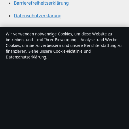
Barrierefreiheitserklärung
Datenschutzerklärung
Über Tageslage in Kürze
Wir verwenden notwendige Cookies, um diese Website zu
betreiben, und – mit Ihrer Einwilligung – Analyse- und Werbe-
Tageslage ist ein unabhängiger digitaler
Cookies, um sie zu verbessern und unsere Berichterstattung zu
Nachrichtenanbieter mit Fokus auf Politik, Wirtschaft,
finanzieren. Siehe unsere
Cookie-Richtlinie
und
Datenschutzerklärung
.
Technik und Gesellschaft in Deutschland. Jeder Artikel
trägt eine Byline, wird von einem Redakteur geprüft und
vor der Veröffentlichung faktengecheckt.
Die Inhalte dienen ausschließlich der allgemeinen
Information. Allgemeine Anfragen:
info@tageslage.de
.
Berichtigungen:
corrections@tageslage.de
.
Herausgeber:
Tageslage Media Ltd., Valletta ·
Verantwortlicher Herausgeber:
Maximilian Roth,