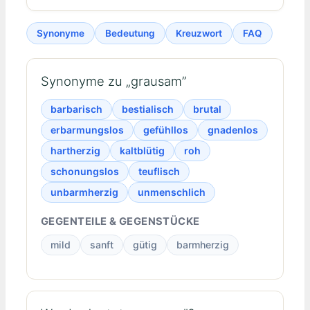
Synonyme
Bedeutung
Kreuzwort
FAQ
Synonyme zu „grausam”
barbarisch
bestialisch
brutal
erbarmungslos
gefühllos
gnadenlos
hartherzig
kaltblütig
roh
schonungslos
teuflisch
unbarmherzig
unmenschlich
GEGENTEILE & GEGENSTÜCKE
mild
sanft
gütig
barmherzig