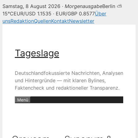
Samstag, 8 August 2026 ·
Morgenausgabe
Berlin ⛅
15°C
EUR/USD 1.1535 · EUR/GBP 0.8577
Über
uns
Redaktion
Quellen
Kontakt
Newsletter
Zum
Inhalt
springen
Tageslage
Deutschlandfokussierte Nachrichten, Analysen
und Hintergründe — mit klaren Bylines,
Faktencheck und redaktioneller Transparenz.
Menü