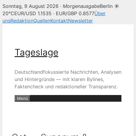
Sonntag, 9 August 2026 ·
Morgenausgabe
Berlin ☀
20°C
EUR/USD 1.1535 · EUR/GBP 0.8577
Über
uns
Redaktion
Quellen
Kontakt
Newsletter
Zum
Inhalt
springen
Tageslage
Deutschlandfokussierte Nachrichten, Analysen
und Hintergründe — mit klaren Bylines,
Faktencheck und redaktioneller Transparenz.
Menü