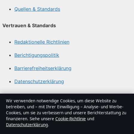
Quellen & Standards
Vertrauen & Standards
Redaktionelle Richtlinien
Berichtigungspolitik
Barrierefreiheitserklärung
Datenschutzerklärung
Über Tageslage in Kürze
Wir verwenden notwendige Cookies, um diese Website zu
betreiben, und – mit Ihrer Einwilligung – Analyse- und Werbe-
Tageslage ist ein unabhängiger digitaler
Cookies, um sie zu verbessern und unsere Berichterstattung zu
Nachrichtenanbieter mit Fokus auf Politik, Wirtschaft,
finanzieren. Siehe unsere
Cookie-Richtlinie
und
Datenschutzerklärung
.
Technik und Gesellschaft in Deutschland. Jeder Artikel
trägt eine Byline, wird von einem Redakteur geprüft und