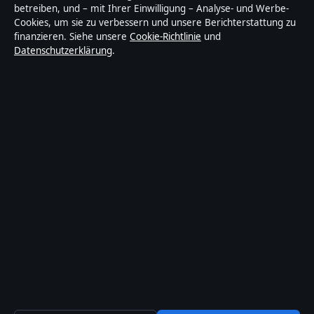
Nachrichtenanbieter mit Fokus auf Politik, Wirtschaft,
betreiben, und – mit Ihrer Einwilligung – Analyse- und Werbe-
Cookies, um sie zu verbessern und unsere Berichterstattung zu
Technik und Gesellschaft in Deutschland. Jeder Artikel
finanzieren. Siehe unsere
Cookie-Richtlinie
und
trägt eine Byline, wird von einem Redakteur geprüft
Datenschutzerklärung
.
und vor der Veröffentlichung faktengecheckt.
Die Inhalte dienen ausschließlich der allgemeinen
Information. Allgemeine Anfragen:
info@tageslage.de
.
Berichtigungen:
corrections@tageslage.de
.
Herausgeber:
Tageslage Media Ltd., Valletta ·
Verantwortlicher Herausgeber:
Maximilian Roth,
Chefredakteur · Malta Business Registry C 92009
© 2026 Tageslage · Tageslage Media Ltd. ·
So prüfen wir unsere Berichterstattung
·
WorldRSS