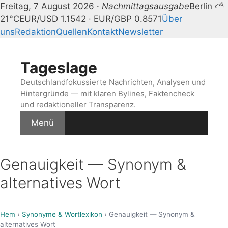
Freitag, 7 August 2026 ·
Nachmittagsausgabe
Berlin ⛅
21°C
EUR/USD 1.1542 · EUR/GBP 0.8571
Über
uns
Redaktion
Quellen
Kontakt
Newsletter
Zum
Inhalt
Tageslage
springen
Deutschlandfokussierte Nachrichten, Analysen und
Hintergründe — mit klaren Bylines, Faktencheck
und redaktioneller Transparenz.
Menü
Genauigkeit — Synonym &
alternatives Wort
Hem
›
Synonyme & Wortlexikon
› Genauigkeit — Synonym &
alternatives Wort