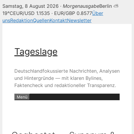
Samstag, 8 August 2026 ·
Morgenausgabe
Berlin ⛅
19°C
EUR/USD 1.1535 · EUR/GBP 0.8577
Über
uns
Redaktion
Quellen
Kontakt
Newsletter
Zum
Inhalt
springen
Tageslage
Deutschlandfokussierte Nachrichten, Analysen
und Hintergründe — mit klaren Bylines,
Faktencheck und redaktioneller Transparenz.
Menü