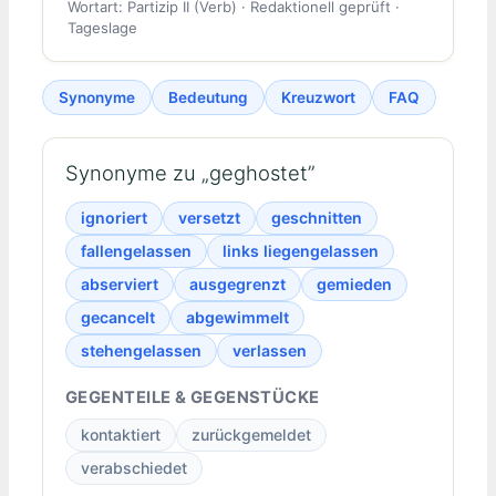
Wortart: Partizip II (Verb) · Redaktionell geprüft ·
Tageslage
Synonyme
Bedeutung
Kreuzwort
FAQ
Synonyme zu „geghostet”
ignoriert
versetzt
geschnitten
fallengelassen
links liegengelassen
abserviert
ausgegrenzt
gemieden
gecancelt
abgewimmelt
stehengelassen
verlassen
GEGENTEILE & GEGENSTÜCKE
kontaktiert
zurückgemeldet
verabschiedet