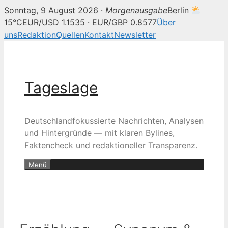
Sonntag, 9 August 2026 ·
Morgenausgabe
Berlin
15°C
EUR/USD 1.1535 · EUR/GBP 0.8577
Über
uns
Redaktion
Quellen
Kontakt
Newsletter
Zum
Inhalt
springen
Tageslage
Deutschlandfokussierte Nachrichten, Analysen
und Hintergründe — mit klaren Bylines,
Faktencheck und redaktioneller Transparenz.
Menü