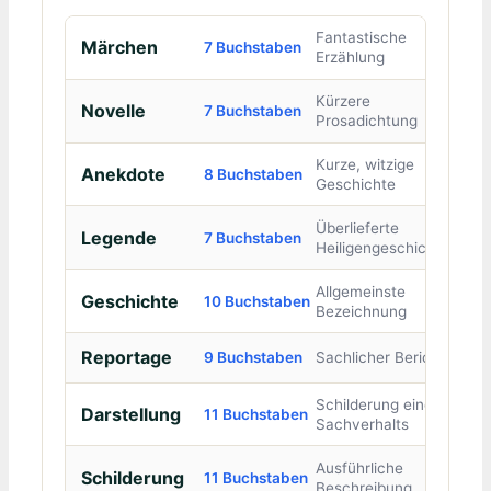
Fantastische
Märchen
7 Buchstaben
Erzählung
Kürzere
Novelle
7 Buchstaben
Prosadichtung
Kurze, witzige
Anekdote
8 Buchstaben
Geschichte
Überlieferte
Legende
7 Buchstaben
Heiligengeschichte
Allgemeinste
Geschichte
10 Buchstaben
Bezeichnung
Reportage
9 Buchstaben
Sachlicher Bericht
Schilderung eines
Darstellung
11 Buchstaben
Sachverhalts
Ausführliche
Schilderung
11 Buchstaben
Beschreibung