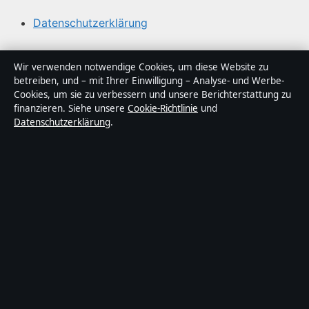
Datenschutzerklärung
Über Tageslage in Kürze
Wir verwenden notwendige Cookies, um diese Website zu
betreiben, und – mit Ihrer Einwilligung – Analyse- und Werbe-
Tageslage ist ein unabhängiger digitaler
Cookies, um sie zu verbessern und unsere Berichterstattung zu
Nachrichtenanbieter mit Fokus auf Politik, Wirtschaft,
finanzieren. Siehe unsere
Cookie-Richtlinie
und
Datenschutzerklärung
.
Technik und Gesellschaft in Deutschland. Jeder Artikel
trägt eine Byline, wird von einem Redakteur geprüft und
vor der Veröffentlichung faktengecheckt.
Die Inhalte dienen ausschließlich der allgemeinen
Information. Allgemeine Anfragen:
info@tageslage.de
.
Berichtigungen:
corrections@tageslage.de
.
Herausgeber:
Tageslage Media Ltd., Valletta ·
Verantwortlicher Herausgeber:
Maximilian Roth,
Chefredakteur · Malta Business Registry C 92009