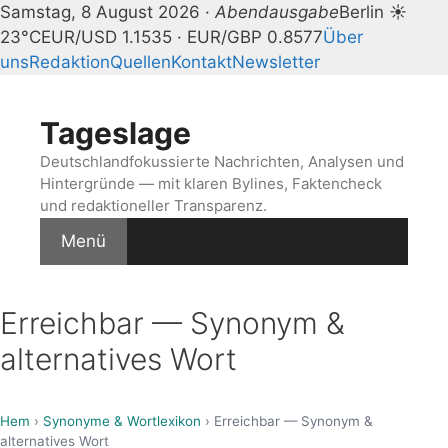
Samstag, 8 August 2026 ·
Abendausgabe
Berlin ☀
23°C
EUR/USD 1.1535 · EUR/GBP 0.8577
Über
uns
Redaktion
Quellen
Kontakt
Newsletter
Zum
Inhalt
Tageslage
springen
Deutschlandfokussierte Nachrichten, Analysen und
Hintergründe — mit klaren Bylines, Faktencheck
und redaktioneller Transparenz.
Menü
Erreichbar — Synonym &
alternatives Wort
Hem
›
Synonyme & Wortlexikon
› Erreichbar — Synonym &
alternatives Wort