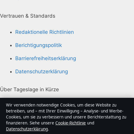
Vertrauen & Standards
Redaktionelle Richtlinien
Berichtigungspolitik
Barrierefreiheitserklärung
Datenschutzerklärung
Über Tageslage in Kürze
Tageslage ist ein unabhängiger digitaler
Wir verwenden notwendige Cookies, um diese Website zu
Nachrichtenanbieter mit Fokus auf Politik, Wirtschaft,
betreiben, und – mit Ihrer Einwilligung – Analyse- und Werbe-
Cookies, um sie zu verbessern und unsere Berichterstattung zu
Technik und Gesellschaft in Deutschland. Jeder Artikel
finanzieren. Siehe unsere
Cookie-Richtlinie
und
trägt eine Byline, wird von einem Redakteur geprüft
Datenschutzerklärung
.
und vor der Veröffentlichung faktengecheckt.