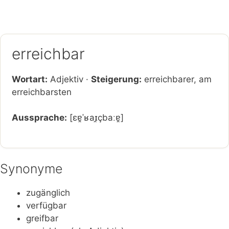
erreichbar
Wortart:
Adjektiv ·
Steigerung:
erreichbarer, am
erreichbarsten
Aussprache:
[ɛɐ̯ˈʁaɪ̯çbaːɐ̯]
Synonyme
zugänglich
verfügbar
greifbar