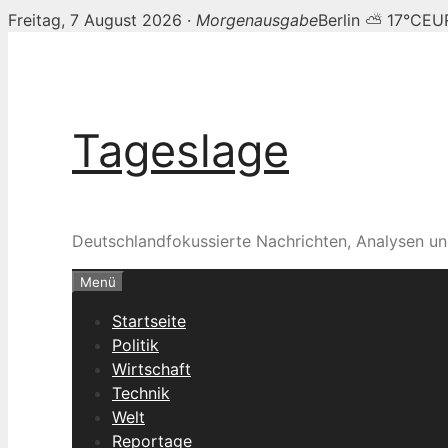
Freitag, 7 August 2026 ·
Morgenausgabe
Berlin ⛅ 17°C
EUR
Zum
Inhalt
springen
Tageslage
Deutschlandfokussierte Nachrichten, Analysen un
Menü
Startseite
Politik
Wirtschaft
Technik
Welt
Reportage