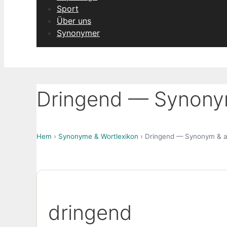
Sport
Über uns
Synonymer
Dringend — Synonym
Hem
›
Synonyme & Wortlexikon
› Dringend — Synonym & al
dringend