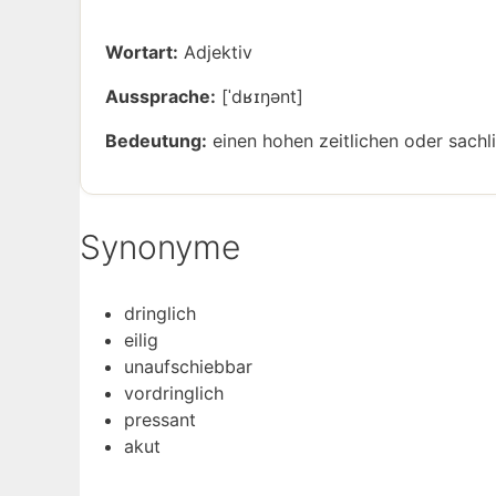
Wortart:
Adjektiv
Aussprache:
[ˈdʁɪŋənt]
Bedeutung:
einen hohen zeitlichen oder sachl
Synonyme
dringlich
eilig
unaufschiebbar
vordringlich
pressant
akut