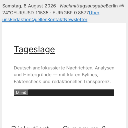
Samstag, 8 August 2026 ·
Nachmittagsausgabe
Berlin ⛅
24°C
EUR/USD 1.1535 · EUR/GBP 0.8577
Über
uns
Redaktion
Quellen
Kontakt
Newsletter
Zum
Inhalt
springen
Tageslage
Deutschlandfokussierte Nachrichten, Analysen
und Hintergründe — mit klaren Bylines,
Faktencheck und redaktioneller Transparenz.
Menü