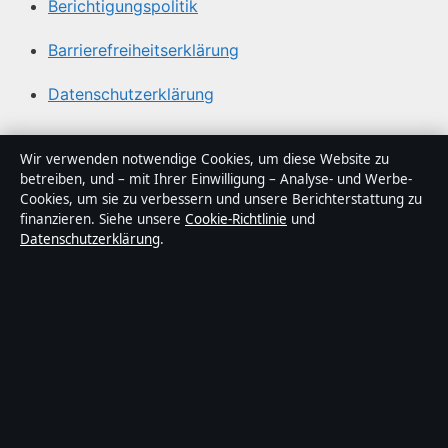
Berichtigungspolitik
Barrierefreiheitserklärung
Datenschutzerklärung
Über Tageslage in Kürze
Wir verwenden notwendige Cookies, um diese Website zu
betreiben, und – mit Ihrer Einwilligung – Analyse- und Werbe-
Tageslage ist ein unabhängiger digitaler
Cookies, um sie zu verbessern und unsere Berichterstattung zu
Nachrichtenanbieter mit Fokus auf Politik, Wirtschaft,
finanzieren. Siehe unsere
Cookie-Richtlinie
und
Datenschutzerklärung
.
Technik und Gesellschaft in Deutschland. Jeder Artikel
trägt eine Byline, wird von einem Redakteur geprüft und
vor der Veröffentlichung faktengecheckt.
Die Inhalte dienen ausschließlich der allgemeinen
Information. Allgemeine Anfragen:
info@tageslage.de
.
Berichtigungen:
corrections@tageslage.de
.