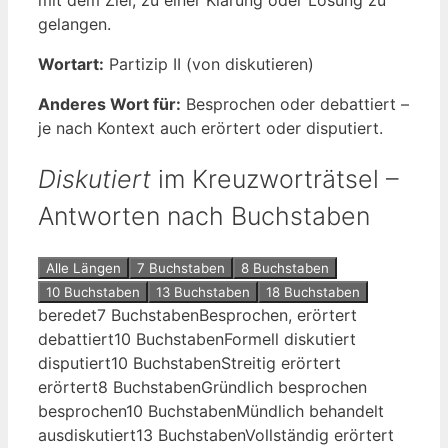
gelangen.
Wortart:
Partizip II (von diskutieren)
Anderes Wort für:
Besprochen oder debattiert –
je nach Kontext auch erörtert oder disputiert.
Diskutiert
im Kreuzworträtsel –
Antworten nach Buchstaben
Alle Längen
7 Buchstaben
8 Buchstaben
10 Buchstaben
13 Buchstaben
18 Buchstaben
beredet
7 Buchstaben
Besprochen, erörtert
debattiert
10 Buchstaben
Formell diskutiert
disputiert
10 Buchstaben
Streitig erörtert
erörtert
8 Buchstaben
Gründlich besprochen
besprochen
10 Buchstaben
Mündlich behandelt
ausdiskutiert
13 Buchstaben
Vollständig erörtert