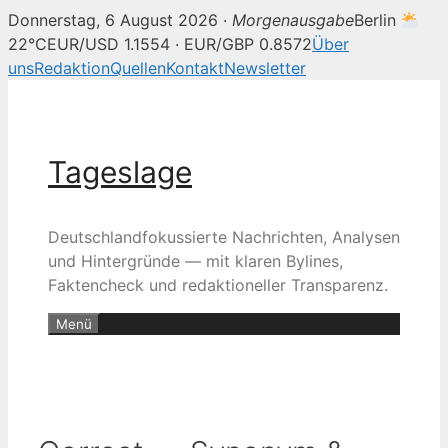
Donnerstag, 6 August 2026 ·
Morgenausgabe
Berlin
22°C
EUR/USD 1.1554 · EUR/GBP 0.8572
Über
uns
Redaktion
Quellen
Kontakt
Newsletter
Zum
Inhalt
springen
Tageslage
Deutschlandfokussierte Nachrichten, Analysen
und Hintergründe — mit klaren Bylines,
Faktencheck und redaktioneller Transparenz.
Menü