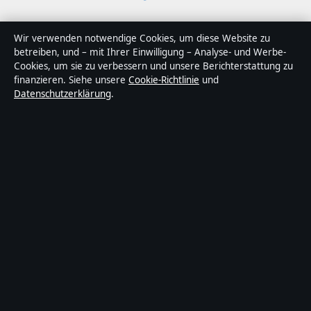
Über Tageslage in Kürze
Wir verwenden notwendige Cookies, um diese Website zu
betreiben, und – mit Ihrer Einwilligung – Analyse- und Werbe-
Tageslage ist ein unabhängiger digitaler
Cookies, um sie zu verbessern und unsere Berichterstattung zu
Nachrichtenanbieter mit Fokus auf Politik, Wirtschaft,
finanzieren. Siehe unsere
Cookie-Richtlinie
und
Datenschutzerklärung
.
Technik und Gesellschaft in Deutschland. Jeder Artikel
trägt eine Byline, wird von einem Redakteur geprüft und
vor der Veröffentlichung faktengecheckt.
Die Inhalte dienen ausschließlich der allgemeinen
Information. Allgemeine Anfragen:
info@tageslage.de
.
Berichtigungen:
corrections@tageslage.de
.
Herausgeber:
Tageslage Media Ltd., Valletta ·
Verantwortlicher Herausgeber:
Maximilian Roth,
Chefredakteur · Malta Business Registry C 92009
© 2026 Tageslage · Tageslage Media Ltd. ·