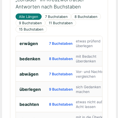
Antworten nach Buchstaben
Alle Längen
7 Buchstaben
8 Buchstaben
9 Buchstaben
11 Buchstaben
15 Buchstaben
etwas prüfend
erwägen
7 Buchstaben
überlegen
mit Bedacht
bedenken
8 Buchstaben
überdenken
Vor- und Nachteile
abwägen
7 Buchstaben
vergleichen
sich Gedanken
überlegen
9 Buchstaben
machen
etwas nicht außer
beachten
8 Buchstaben
Acht lassen
mit in die Überlegung