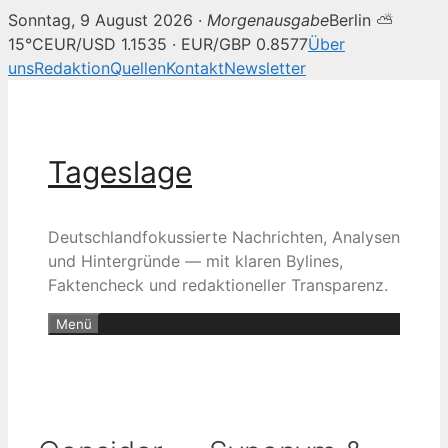
Sonntag, 9 August 2026 ·
Morgenausgabe
Berlin ⛅
15°C
EUR/USD 1.1535 · EUR/GBP 0.8577
Über
uns
Redaktion
Quellen
Kontakt
Newsletter
Zum
Inhalt
springen
Tageslage
Deutschlandfokussierte Nachrichten, Analysen
und Hintergründe — mit klaren Bylines,
Faktencheck und redaktioneller Transparenz.
Menü