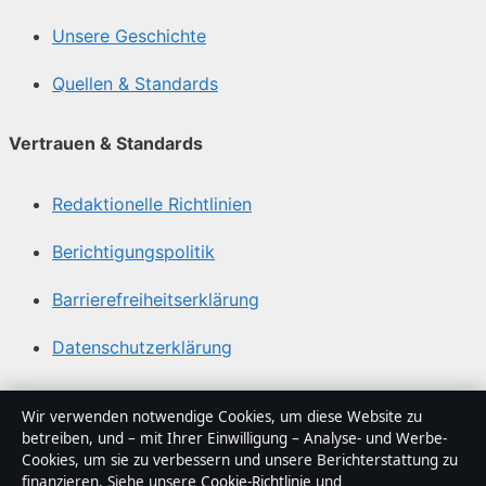
Unsere Geschichte
Quellen & Standards
Vertrauen & Standards
Redaktionelle Richtlinien
Berichtigungspolitik
Barrierefreiheitserklärung
Datenschutzerklärung
Über Tageslage in Kürze
Wir verwenden notwendige Cookies, um diese Website zu
betreiben, und – mit Ihrer Einwilligung – Analyse- und Werbe-
Tageslage ist ein unabhängiger digitaler
Cookies, um sie zu verbessern und unsere Berichterstattung zu
Nachrichtenanbieter mit Fokus auf Politik, Wirtschaft,
finanzieren. Siehe unsere
Cookie-Richtlinie
und