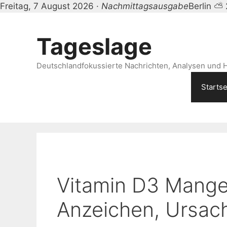
Freitag, 7 August 2026 ·
Nachmittagsausgabe
Berlin ⛅
Zum
Inhalt
Tageslage
springen
Deutschlandfokussierte Nachrichten, Analysen und H
Startse
Vitamin D3 Mang
Anzeichen, Ursac