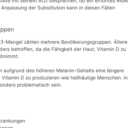
llte mit seinem Arzt besprechen, ob ein erhöhtes Risik
 Anpassung der Substitution kann in diesen Fällen
uppen
D3-Mangel zählen mehrere Bevölkerungsgruppen. Ältere
rs betroffen, da die Fähigkeit der Haut, Vitamin D zu
abnimmt.
n aufgrund des höheren Melanin-Gehalts eine längere
Vitamin D zu produzieren wie hellhäutige Menschen. In
onders problematisch sein.
krankungen
rsonen