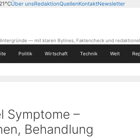
 21°C
Über uns
Redaktion
Quellen
Kontakt
Newsletter
intergründe — mit klaren Bylines, Faktencheck und redaktionel
ite
Politik
Wirtschaft
Technik
Welt
Rep
el Symptome –
hen, Behandlung