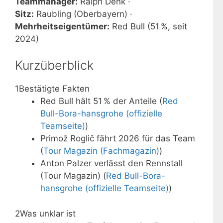
Teammanager:
Ralph Denk ·
Sitz:
Raubling (Oberbayern) ·
Mehrheitseigentümer:
Red Bull (51 %, seit
2024)
Kurzüberblick
1
Bestätigte Fakten
Red Bull hält 51 % der Anteile (
Red
Bull-Bora-hansgrohe (offizielle
Teamseite)
)
Primož Roglič fährt 2026 für das Team
(
Tour Magazin (Fachmagazin)
)
Anton Palzer verlässt den Rennstall
(Tour Magazin) (
Red Bull-Bora-
hansgrohe (offizielle Teamseite)
)
2
Was unklar ist