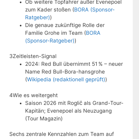
Ob weitere Topfahrer außer Evenepoel
zum Kader stoßen (
BORA (Sponsor-
Ratgeber)
)
Die genaue zukünftige Rolle der
Familie Grohe im Team (
BORA
(Sponsor-Ratgeber)
)
3
Zeitleisten-Signal
2024: Red Bull übernimmt 51 % – neuer
Name Red Bull-Bora-hansgrohe
(
Wikipedia (redaktionell geprüft)
)
4
Wie es weitergeht
Saison 2026 mit Roglič als Grand-Tour-
Kapitän; Evenepoel als Neuzugang
(Tour Magazin)
Sechs zentrale Kennzahlen zum Team auf