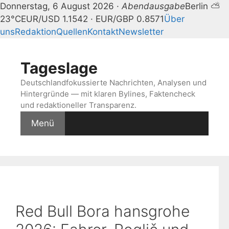
Donnerstag, 6 August 2026 ·
Abendausgabe
Berlin ⛅
23°C
EUR/USD 1.1542 · EUR/GBP 0.8571
Über
uns
Redaktion
Quellen
Kontakt
Newsletter
Zum
Inhalt
Tageslage
springen
Deutschlandfokussierte Nachrichten, Analysen und
Hintergründe — mit klaren Bylines, Faktencheck
und redaktioneller Transparenz.
Menü
Red Bull Bora hansgrohe