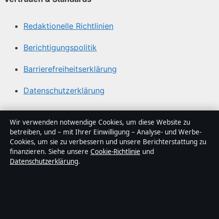
Redaktionelle Richtlinien
Berichtigungspolitik
Barrierefreiheitserklärung
Datenschutzerklärung
Über Tageslage in Kürze
Wir verwenden notwendige Cookies, um diese Website zu
betreiben, und – mit Ihrer Einwilligung – Analyse- und Werbe-
Tageslage ist ein unabhängiger digitaler
Cookies, um sie zu verbessern und unsere Berichterstattung zu
Nachrichtenanbieter mit Fokus auf Politik, Wirtschaft,
finanzieren. Siehe unsere
Cookie-Richtlinie
und
Datenschutzerklärung
.
Technik und Gesellschaft in Deutschland. Jeder Artikel
trägt eine Byline, wird von einem Redakteur geprüft und
vor der Veröffentlichung faktengecheckt.
Die Inhalte dienen ausschließlich der allgemeinen