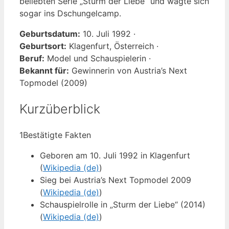
beliebten Serie „Sturm der Liebe“ und wagte sich
sogar ins Dschungelcamp.
Geburtsdatum:
10. Juli 1992 ·
Geburtsort:
Klagenfurt, Österreich ·
Beruf:
Model und Schauspielerin ·
Bekannt für:
Gewinnerin von Austria’s Next
Topmodel (2009)
Kurzüberblick
1
Bestätigte Fakten
Geboren am 10. Juli 1992 in Klagenfurt
(
Wikipedia (de)
)
Sieg bei Austria’s Next Topmodel 2009
(
Wikipedia (de)
)
Schauspielrolle in „Sturm der Liebe“ (2014)
(
Wikipedia (de)
)