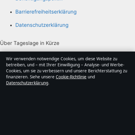
Barrierefreiheitserklärung
Datenschutzerklärung
Über Tageslage in Kürze
Tageslage ist ein unabhängiger digitaler
Wir verwenden notwendige Cookies, um diese Website zu
Nachrichtenanbieter mit Fokus auf Politik, Wirtschaft,
betreiben, und – mit Ihrer Einwilligung – Analyse- und Werbe-
Cookies, um sie zu verbessern und unsere Berichterstattung zu
Technik und Gesellschaft in Deutschland. Jeder Artikel
finanzieren. Siehe unsere
Cookie-Richtlinie
und
trägt eine Byline, wird von einem Redakteur geprüft
Datenschutzerklärung
.
und vor der Veröffentlichung faktengecheckt.
Die Inhalte dienen ausschließlich der allgemeinen
Information. Allgemeine Anfragen:
info@tageslage.de
.
Berichtigungen:
corrections@tageslage.de
.