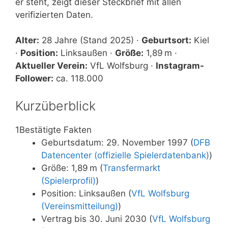
er steht, zeigt dieser Steckbrief mit allen
verifizierten Daten.
Alter:
28 Jahre (Stand 2025) ·
Geburtsort:
Kiel
·
Position:
Linksaußen ·
Größe:
1,89 m ·
Aktueller Verein:
VfL Wolfsburg ·
Instagram-
Follower:
ca. 118.000
Kurzüberblick
1
Bestätigte Fakten
Geburtsdatum: 29. November 1997 (
DFB
Datencenter (offizielle Spielerdatenbank)
)
Größe: 1,89 m (
Transfermarkt
(Spielerprofil)
)
Position: Linksaußen (
VfL Wolfsburg
(Vereinsmitteilung)
)
Vertrag bis 30. Juni 2030 (
VfL Wolfsburg