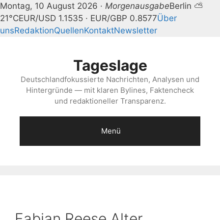
Montag, 10 August 2026 ·
Morgenausgabe
Berlin ⛅
21°C
EUR/USD 1.1535 · EUR/GBP 0.8577
Über
uns
Redaktion
Quellen
Kontakt
Newsletter
Zum
Inhalt
Tageslage
springen
Deutschlandfokussierte Nachrichten, Analysen und
Hintergründe — mit klaren Bylines, Faktencheck
und redaktioneller Transparenz.
Menü
Fabian Reese Alter,